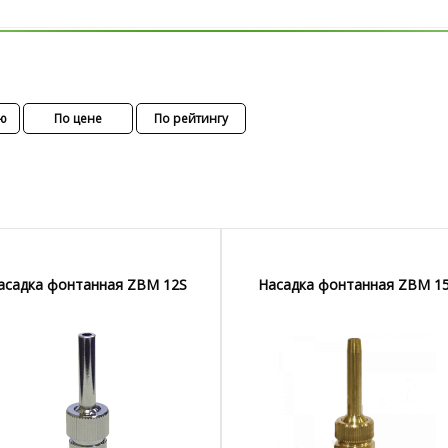
ю
По цене
По рейтингу
асадка фонтанная ZBM 12S
Насадка фонтанная ZBM 1