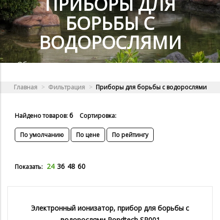
ПРИБОРЫ ДЛЯ
БОРЬБЫ С
ВОДОРОСЛЯМИ
Оборудование для очистки пруда от ила и водорослей
Главная
Фильтрация
Приборы для борьбы с водорослями
6
Найдено товаров:
Сортировка:
По умолчанию
По цене
По рейтингу
24
36
48
60
Показать:
Электронный ионизатор, прибор для борьбы с
водорослями Pondtech SR001