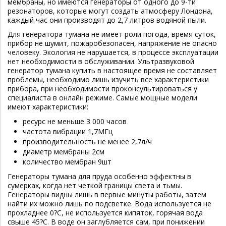
мембраны, но имеются генераторы от одного до 9-ти
резонаторов, которые могут создать атмосферу Лондона,
каждый час они производят до 2,7 литров водяной пыли.
Для генератора тумана не имеет роли погода, время суток,
прибор не шумит, пожаробезопасен, напряжение не опасно
человеку. Экология не нарушается, в процессе эксплуатации
нет необходимости в обслуживании. Ультразвуковой
генератор тумана купить в настоящее время не составляет
проблемы, необходимо лишь изучить все характеристики
прибора, при необходимости проконсультироваться у
специалиста в онлайн режиме. Самые мощные модели
имеют характеристики:
ресурс не меньше 3 000 часов
частота вибрации 1,7МГц
производительность не менее 2,7л/ч
диаметр мембраны 2см
количество мембран 9шт
Генераторы тумана для пруда особенно эффектны в
сумерках, когда нет четкой границы света и тьмы.
Генераторы видны лишь в первые минуты работы, затем
найти их можно лишь по подсветке. Вода используется не
прохладнее 0?С, не используется кипяток, горячая вода
свыше 45?С. В воде он заглубляется сам, при понижении