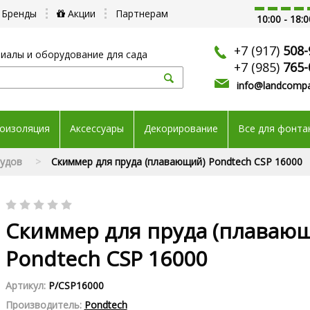
Бренды
Акции
Партнерам
10:00 - 18:0
+7 (917)
508-
иалы и оборудование для сада
+7 (985)
765-
info@landcompa
оизоляция
Аксессуары
Декорирование
Все для фонта
рудов
Скиммер для пруда (плавающий) Pondtech CSP 16000
Скиммер для пруда (плаваю
Pondtech CSP 16000
Артикул:
P/CSP16000
Производитель:
Pondtech