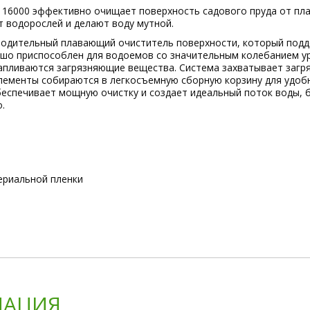
 16000 эффективно очищает поверхность садового пруда от пла
 водорослей и делают воду мутной.
одительный плавающий очиститель поверхности, который подде
шо приспособлен для водоемов со значительным колебанием ур
капливаются загрязняющие вещества. Система захватывает загр
лементы собираются в легкосъемную сборную корзину для удобн
еспечивает мощную очистку и создает идеальный поток воды, 
.
ериальной пленки
АЦИЯ