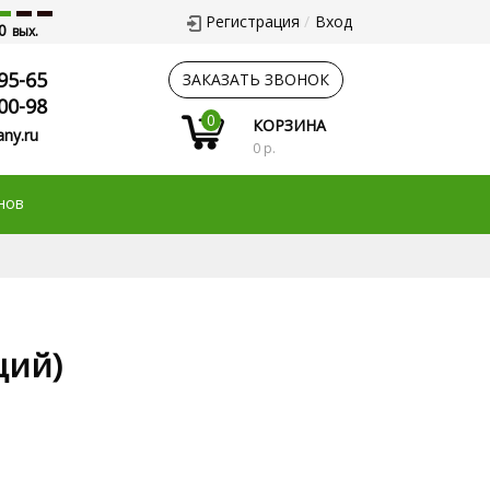
Регистрация
Вход
0
вых.
95-65
ЗАКАЗАТЬ ЗВОНОК
00-98
0
КОРЗИНА
ny.ru
0 р.
нов
щий)