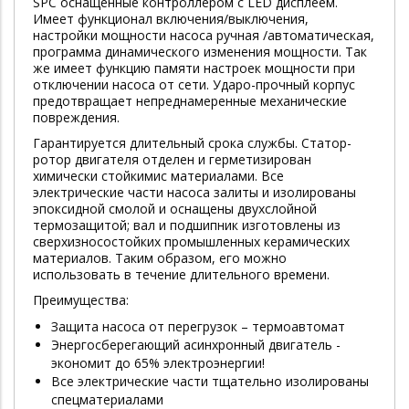
SPC оснащенные контроллером с LED дисплеем.
Имеет функционал включения/выключения,
настройки мощности насоса ручная /автоматическая,
программа динамического изменения мощности. Так
же имеет функцию памяти настроек мощности при
отключении насоса от сети. Ударо-прочный корпус
предотвращает непреднамеренные механические
повреждения.
Гарантируется длительный срока службы. Статор-
ротор двигателя отделен и герметизирован
химически стойкимис материалами. Все
электрические части насоса залиты и изолированы
эпоксидной смолой и оснащены двухслойной
термозащитой; вал и подшипник изготовлены из
сверхизносостойких промышленных керамических
материалов. Таким образом, его можно
использовать в течение длительного времени.
Преимущества:
Защита насоса от перегрузок – термоавтомат
Энергосберегающий асинхронный двигатель -
экономит до 65% электроэнергии!
Все электрические части тщательно изолированы
спецматериалами