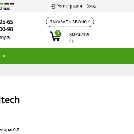
Регистрация
Вход
0
вых.
95-65
ЗАКАЗАТЬ ЗВОНОК
00-98
0
КОРЗИНА
ny.ru
0 р.
нов
tech
ля, м: 0,2