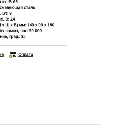
ты IP: 68
ержавеющая сталь
 Вт: 9
, В: 24
 х Ш х В) мм: 140 х 90 х 160
ы лампы, час: 50 000
ие, град.: 35
ка
Оплата