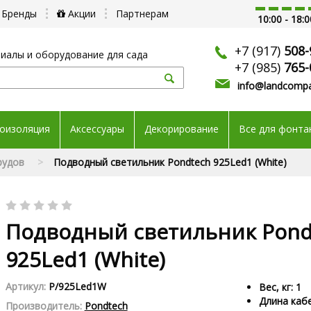
Бренды
Акции
Партнерам
10:00 - 18:0
+7 (917)
508-
иалы и оборудование для сада
+7 (985)
765-
info@landcompa
оизоляция
Аксессуары
Декорирование
Все для фонта
рудов
Подводный светильник Pondtech 925Led1 (White)
Подводный светильник Pond
925Led1 (White)
Артикул:
P/925Led1W
Вес, кг: 1
Длина кабе
Производитель:
Pondtech