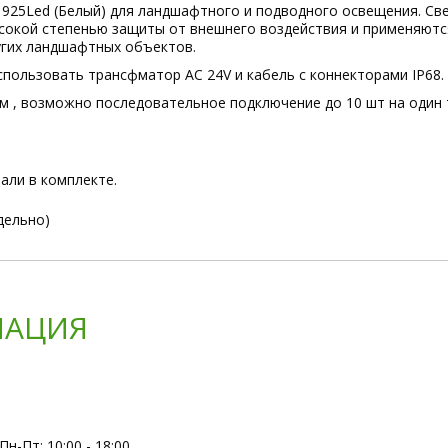
25Led (Белый) для ландшафтного и подводного освещения. Све
окой степенью защиты от внешнего воздействия и применяются
угих ландшафтных объектов.
пользовать трансфматор AC 24V и кабель с коннекторами IP68.
см , возможно последовательное подключение до 10 шт на оди
ли в комплекте.
дельно)
АЦИЯ
Пн-Пт: 10:00 - 18:00