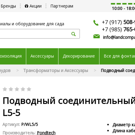
Бренды
Акции
Партнерам
10:00 - 18:0
+7 (917)
508-
иалы и оборудование для сада
+7 (985)
765-
info@landcompa
оизоляция
Аксессуары
Декорирование
Все для фонта
рудов
Трансформаторы и Аксессуары
Подводный соед
Подводный соединительный
L5-5
Артикул:
P/WL5/5
Диаметр ка
Длина кабе
Производитель:
Pondtech