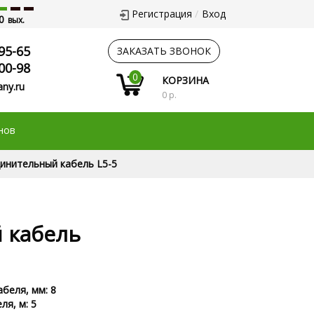
Регистрация
Вход
0
вых.
95-65
ЗАКАЗАТЬ ЗВОНОК
00-98
0
КОРЗИНА
ny.ru
0 р.
нов
инительный кабель L5-5
 кабель
беля, мм: 8
ля, м: 5