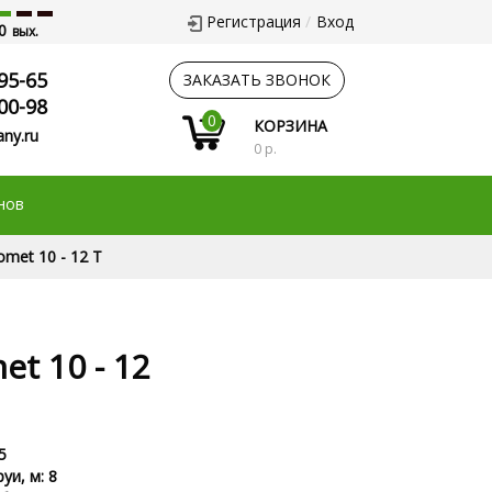
Регистрация
Вход
0
вых.
95-65
ЗАКАЗАТЬ ЗВОНОК
00-98
0
КОРЗИНА
ny.ru
0 р.
нов
met 10 - 12 T
t 10 - 12
5
уи, м: 8