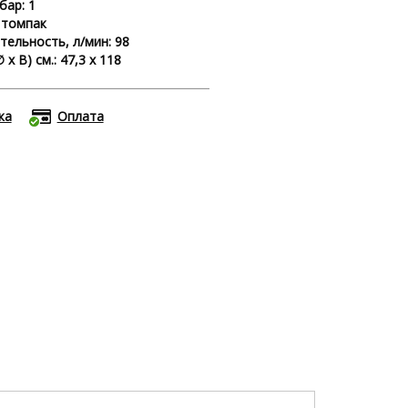
бар: 1
 томпак
ельность, л/мин: 98
х В) cм.: 47,3 x 118
ка
Оплата