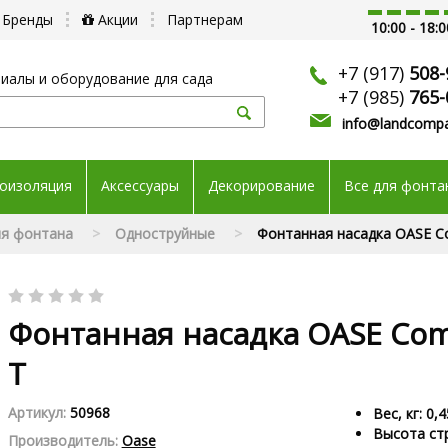
Бренды
Акции
Партнерам
10:00 - 18:0
+7 (917)
508-
иалы и оборудование для сада
+7 (985)
765-
info@landcompa
оизоляция
Аксессуары
Декорирование
Все для фонта
ля фонтана
Одноструйные
Фонтанная насадка OASE Co
Фонтанная насадка OASE Come
T
Артикул:
50968
Вес, кг: 0,4
Высота стр
Производитель:
Oase