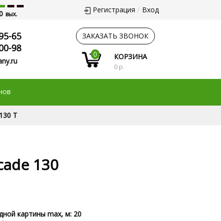
Регистрация
Вход
0
вых.
95-65
ЗАКАЗАТЬ ЗВОНОК
00-98
0
КОРЗИНА
ny.ru
0 р.
нов
130 T
cade 130
ной картины max, м: 20