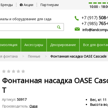
Бренды
Акции
Партнерам
10:00 - 18:0
+7 (917)
508-
иалы и оборудование для сада
+7 (985)
765-
info@landcompa
оизоляция
Аксессуары
Декорирование
Все для фонта
ля фонтана
Пенные
Фонтанная насадка OASE Cascade 
Фонтанная насадка OASE Cas
T
Артикул:
50917
Вес, кг: 11
Высота вод
Производитель:
Oase