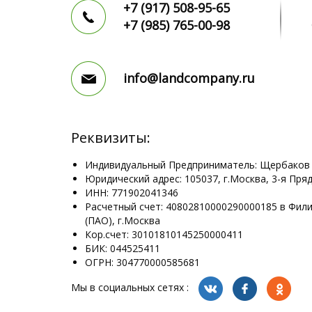
+7 (917)
508-95-65
+7 (985)
765-00-98
info@landcompany.ru
Реквизиты:
Индивидуальный Предприниматель: Щербаков
Юридический адрес: 105037, г.Москва, 3-я Пряд
ИНН: 771902041346
Расчетный счет: 40802810000290000185 в Фил
(ПАО), г.Москва
Кор.счет: 30101810145250000411
БИК: 044525411
ОГРН: 304770000585681
Мы в социальных сетях :