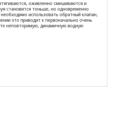
втягиваются, оживленно смешиваются и
руя становится тоньше, но одновременно
ы необходимо использовать обратный клапан,
чении это приводит к первоначально очень
дите неповторимую, динамичную водную