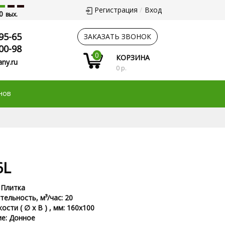
Регистрация
Вход
0
вых.
95-65
ЗАКАЗАТЬ ЗВОНОК
00-98
0
КОРЗИНА
ny.ru
0 р.
нов
6L
 Плитка
ельность, м³/час: 20
ости ( ∅ х В ) , мм: 160х100
е: Донное