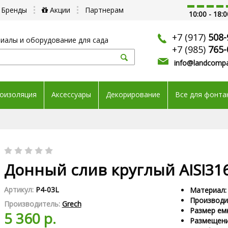
Бренды
Акции
Партнерам
10:00 - 18:0
+7 (917)
508-
иалы и оборудование для сада
+7 (985)
765-
info@landcompa
оизоляция
Аксессуары
Декорирование
Все для фонта
Донный слив круглый AISI31
Артикул:
Р4-03L
Материал:
Производит
Производитель:
Grech
Размер емк
5 360 р.
Размещени